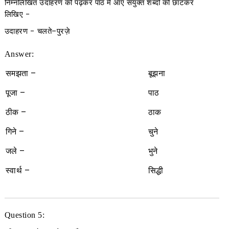
निम्नलिखित उदाहरण को पढ़कर पाठ में आए संयुक्त शब्दों को छाँटकर
लिखिए
−
उदाहरण −
चलते
–
पुरज़े
Answer:
समझता –
बूझना
पूजा –
पाठ
ठीक –
ठाक
गिने –
चुने
जले –
भुने
स्वार्थ –
सिद्धी
Question 5: