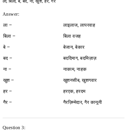
ला, बिला, बे, बद, ना, खुश, हर, गैर
Answer:
ला –
लाइलाज, लापरवाह
बिला –
बिला वजह
बे –
बेजान, बेकार
बद –
बददिमाग, बदमिज़ाज़
ना –
नाकाम, नाहक
खुश –
खुशनसीब, खुशगवार
हर –
हरएक, हरदम
गैर –
गैरज़िम्मेदार, गैर कानूनी
Question 3: