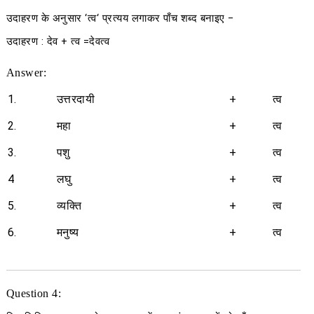
उदाहरण के अनुसार
‘
त्व
‘
प्रत्यय लगाकर पाँच शब्द बनाइए
−
उदाहरण :
देव
+
त्व
=
देवत्व
Answer:
1.
उत्तरदायी
+
त्व
2.
महा
+
त्व
3.
पशु
+
त्व
4
लघु
+
त्व
5.
व्यक्ति
+
त्व
6.
मनुष्य
+
त्व
Question 4: